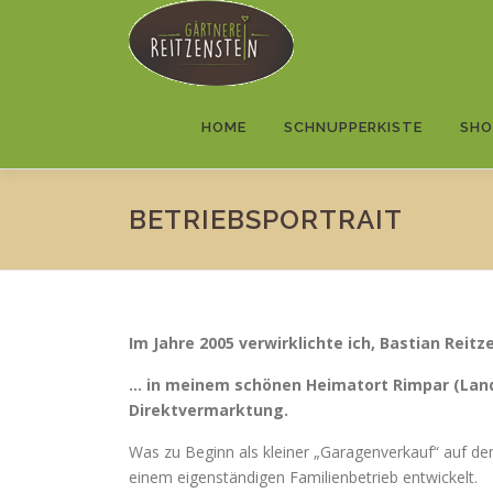
Zum
Inhalt
springen
HOME
SCHNUPPERKISTE
SHO
BETRIEBSPORTRAIT
Im Jahre 2005 verwirklichte ich, Bastian Rei
… in meinem schönen Heimatort Rimpar (Land
Direktvermarktung.
Was zu Beginn als kleiner „Garagenverkauf“ auf de
einem eigenständigen Familienbetrieb entwickelt.