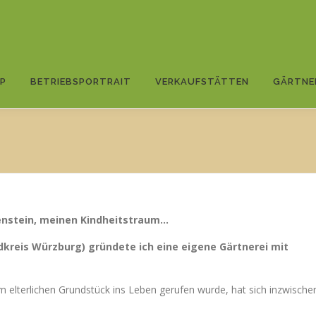
P
BETRIEBSPORTRAIT
VERKAUFSTÄTTEN
GÄRTNE
tzenstein, meinen Kindheitstraum…
kreis Würzburg) gründete ich eine eigene Gärtnerei mit
m elterlichen Grundstück ins Leben gerufen wurde, hat sich inzwische